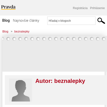
Registrácia
Prihlásenie
Blog
Najnovšie články
Najčítanejšie články
Blog
>
beznalepky
Najkomentovanejšie články
Zoznam blogov
Komerčné blogy
Autor:
beznalepky