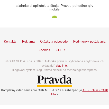
stiahnite si aplikáciu a čítajte Pravdu pohodlne aj v
mobile
Kontakty
Reklama
Otázky a odpovede
Podmienky používania
Cookies
GDPR
© OUR MEDIA SR a. s. 2026. Autorské práva sú vyhradené a vykonáva ich
vydavateľ,
viac info
.
Blogovací systém Blog.Pravda.sk beží na technológií Wordpress.
Kompletný video servis pre OUR MEDIA SR a.s. zabezpečuje
ARBERTO GROUP
s.r.o.
.